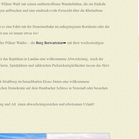
r Pfälzer Wald mit seinen unübertroffenen Wanderhütten, die zur Einkehr
en aufbrechen und eine eindrucksvolle Fernsicht über die Rheinebene
i es eine Fahrt mit der Draisinenbahn im nahegelegenen Bornheim oder der
ei uns ist immer etwas los!
 des Pfälzer Waldes – die
Burg Berwartstein➥
mit ihrer wechselseitigen
oder das Reptilium in Landau eine willkommene Abwechslung. Auch der
ieren, Spielplätzen und zahlreichen Picknickmöglichkeiten lassen das Herz
ch Straßburg im benachbarten Elsass bieten eine willkommene
schen Demokratie auf dem Hambacher Schloss in Neustadt oder besuchen
Jung und Alt einen abwechslungsreichen und erholsamen Urlaub!