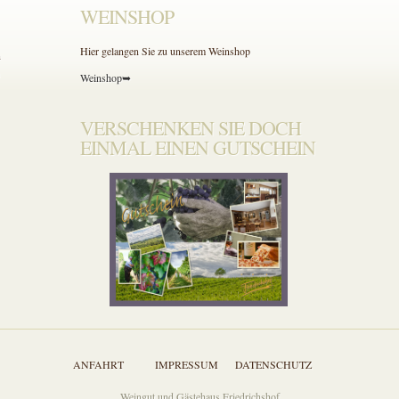
WEINSHOP
Hier gelangen Sie zu unserem Weinshop
n
Weinshop➥
VERSCHENKEN SIE DOCH
EINMAL EINEN GUTSCHEIN
ANFAHRT
IMPRESSUM
DATENSCHUTZ
Weingut und Gästehaus Friedrichshof