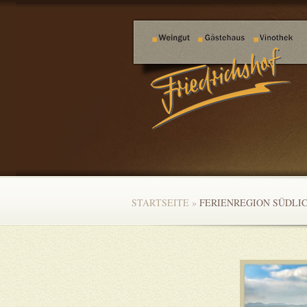
STARTSEITE
»
FERIENREGION SÜDLIC