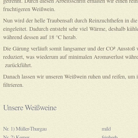
getrennt. Durch diesen Arbeitsschritt erhalten wir einen rei
fruchtigeren Weißwein.
Nun wird der helle Traubensaft durch Reinzuchthefen in di
eingeleitet. Dadurch entsteht sehr viel Wärme, deshalb küh
während dessen auf 18 °C herab.
Die Gärung verläuft somit langsamer und der CO² Ausstoß
reduziert, was wiederum auf minimalen Aromaverlust währ
zurückführt.
Danach lassen wir unseren Weißwein ruhen und reifen, um 
filtrieren.
Unsere Weißweine
Nr. 1) Müller-Thurgau
mild
Nr. 2) Kerner
feinherb